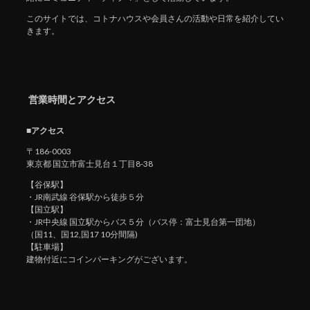
このサイトでは、コトナハウスや会員さんの活動や日常を紹介してい
きます。
営業時間とアクセス
■アクセス
〒186-0003
東京都 国立市富士見台１丁目8-38
【谷保駅】
・JR南武線 谷保駅から徒歩５分
【国立駅】
・JR中央線 国立駅からバス５分（バス停：富士見台第一団地）
（国11、国12,国17 10分間隔)
【駐車場】
建物付近にコインパーキングがございます。