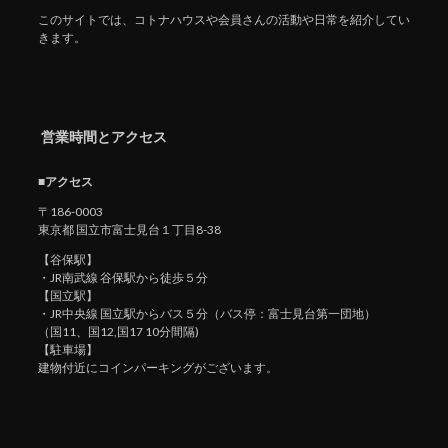
このサイトでは、コトナハウスや会員さんの活動や日常を紹介してい
きます。
営業時間とアクセス
■アクセス
〒186-0003
東京都 国立市富士見台１丁目8-38
【谷保駅】
・JR南武線 谷保駅から徒歩５分
【国立駅】
・JR中央線 国立駅からバス５分（バス停：富士見台第一団地）
（国11、国12,国17 10分間隔)
【駐車場】
建物付近にコインパーキングがございます。