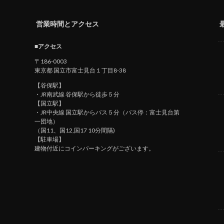
営業時間とアクセス
■アクセス
〒186-0003
東京都 国立市富士見台１丁目8-38
【谷保駅】
・JR南武線 谷保駅から徒歩５分
【国立駅】
・JR中央線 国立駅からバス５分（バス停：富士見台第
一団地）
（国11、国12,国17 10分間隔)
【駐車場】
建物付近にコインパーキングがございます。