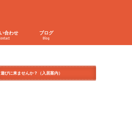
い合わせ
ブログ
Contact
Blog
い合わせ
・取材申し込み
イバシーポリシー
規約
ぐるぐる食堂
おかしの家
カレンダー
チラ見せ！コトナライフ
オープンデー
イベント
メディア掲載
ダイヤ街商店街
テラコヤ
モノづくり
遊びに来ませんか？（入居案内）