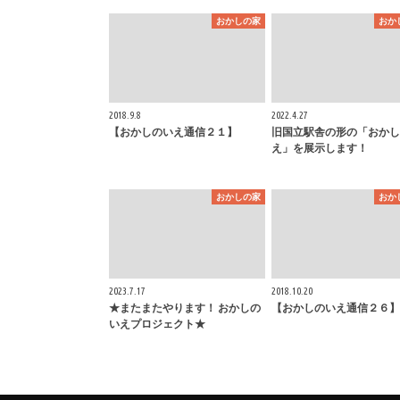
おかしの家
おか
2018.9.8
2022.4.27
【おかしのいえ通信２１】
旧国立駅舎の形の「おかし
え」を展示します！
おかしの家
おか
2023.7.17
2018.10.20
★またまたやります！ おかしの
【おかしのいえ通信２６】
いえプロジェクト★