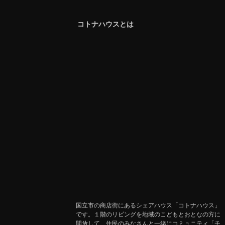
コトナハウスとは
国立市の商店街にあるシェアハウス「コトナハウス」
です。１階のリビングを地域のこどもとおとなの方に
開放して、住民のみなさんと一緒にコミュニティ「チ