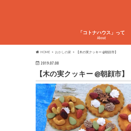
「コトナハウス」って
About
コトナハウスってこんなとこ
コトナハウス物件情報
周辺情報
HOME
おかしの家
【木の実クッキー @朝顔市】
2019.07.08
【木の実クッキー @朝顔市】