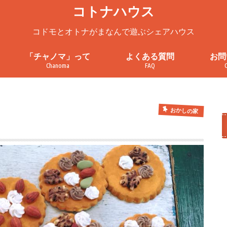
コトナハウス
コドモとオトナがまなんで遊ぶシェアハウス
「チャノマ」って
よくある質問
お問
Chanoma
FAQ
ろ
チャノマってこんなところ
チャノマを一緒に使ってみません
チャノマ利用案内
これまでの活動
お問
見学
プラ
利用
か？
おかしの家