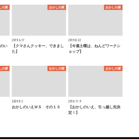
しの家
おかしの家
おかしの家
2019.6.17
2019.8.22
のい
【クマさんクッキー、できまし
【今週土曜は、ねんどワークシ
た】
ョップ】
しの家
おかしの家
おかしの家
2024.8.5
2016.11.9
おかしのいえＷＳ その１３
【おかしのいえ、引っ越し先決
定！】