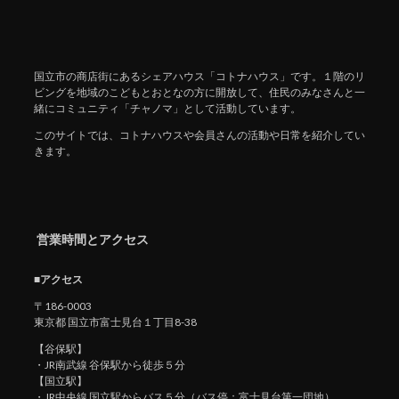
国立市の商店街にあるシェアハウス「コトナハウス」です。１階のリ
ビングを地域のこどもとおとなの方に開放して、住民のみなさんと一
緒にコミュニティ「チャノマ」として活動しています。
このサイトでは、コトナハウスや会員さんの活動や日常を紹介してい
きます。
営業時間とアクセス
■アクセス
〒186-0003
東京都 国立市富士見台１丁目8-38
【谷保駅】
・JR南武線 谷保駅から徒歩５分
【国立駅】
・JR中央線 国立駅からバス５分（バス停：富士見台第一団地）