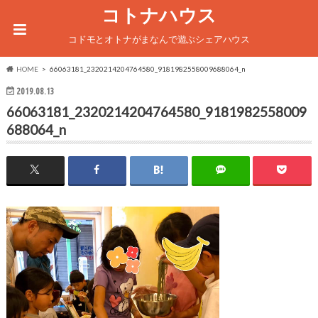
コトナハウス
コドモとオトナがまなんで遊ぶシェアハウス
HOME
66063181_2320214204764580_9181982558009688064_n
2019.08.13
66063181_2320214204764580_9181982558009
688064_n