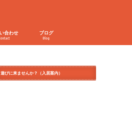
い合わせ
ブログ
Contact
Blog
い合わせ
・取材申し込み
イバシーポリシー
規約
ぐるぐる食堂
おかしの家
カレンダー
チラ見せ！コトナライフ
オープンデー
イベント
メディア掲載
ダイヤ街商店街
テラコヤ
モノづくり
遊びに来ませんか？（入居案内）