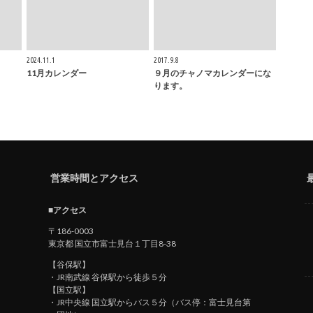
2024.11.1
2017.9.8
11月カレンダー
９月のチャノマカレンダーにな
ります。
営業時間とアクセス
■アクセス
〒186-0003
東京都 国立市富士見台１丁目8-38
【谷保駅】
・JR南武線 谷保駅から徒歩５分
【国立駅】
・JR中央線 国立駅からバス５分（バス停：富士見台第