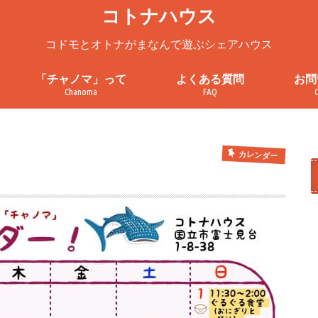
コトナハウス
コドモとオトナがまなんで遊ぶシェアハウス
「チャノマ」って
よくある質問
お問
Chanoma
FAQ
ろ
チャノマってこんなところ
チャノマを一緒に使ってみません
チャノマ利用案内
これまでの活動
お問
見学
プラ
利用
か？
カレンダー