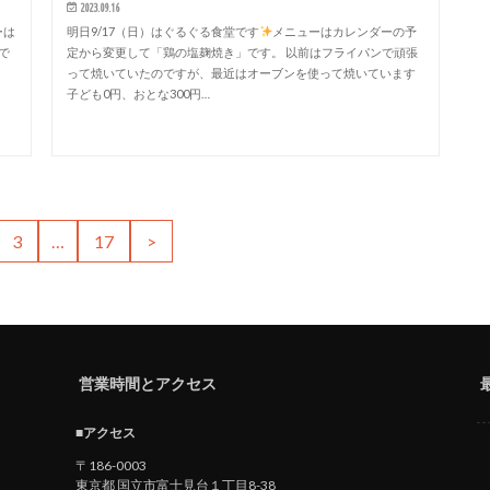
2023.09.16
ーは
明日9/17（日）はぐるぐる食堂です
メニューはカレンダーの予
で
定から変更して「鶏の塩麹焼き」です。 以前はフライパンで頑張
って焼いていたのですが、最近はオーブンを使って焼いています
子ども0円、おとな300円…
3
…
17
>
営業時間とアクセス
■アクセス
〒186-0003
東京都 国立市富士見台１丁目8-38