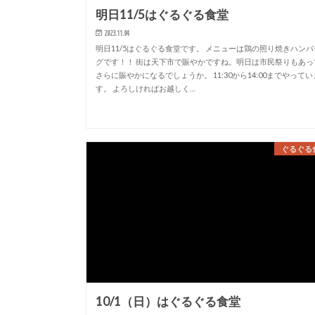
明日11/5はぐるぐる食堂
2023.11.04
明日11/5はぐるぐる食堂です。 メニューは鶏の照り焼きハンバ
グです！！ 街は天下市で賑やかですね。明日は市民祭りもあっ
さらに賑やかになるでしょうか。 11:30から14:00までやってい
す。 よろしければお越しく…
ぐるぐる
10/1（日）はぐるぐる食堂