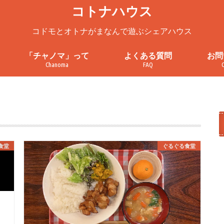
コトナハウス
コドモとオトナがまなんで遊ぶシェアハウス
「チャノマ」って
よくある質問
お問
Chanoma
FAQ
ろ
チャノマってこんなところ
チャノマを一緒に使ってみません
チャノマ利用案内
これまでの活動
お問
見学
プラ
利用
か？
食堂
ぐるぐる食堂