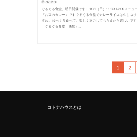
2023.09.30
ぐるぐる食堂、明日開催です！ 10/1（日）11:30-14:00 メニュ
「お豆のカレー」です ぐるぐる食堂でカレーライスは久しぶり
すね。 ゆっくり食べて、楽しく過ごしてもらえたら嬉しいです
（ぐるぐる食堂 西加）…
1
2
コトナハウスとは