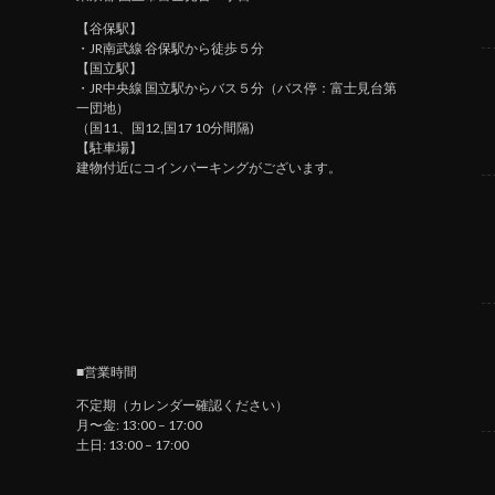
【谷保駅】
・JR南武線 谷保駅から徒歩５分
【国立駅】
・JR中央線 国立駅からバス５分（バス停：富士見台第
一団地）
（国11、国12,国17 10分間隔)
【駐車場】
建物付近にコインパーキングがございます。
■営業時間
不定期（カレンダー確認ください）
月〜金: 13:00 – 17:00
土日: 13:00 – 17:00