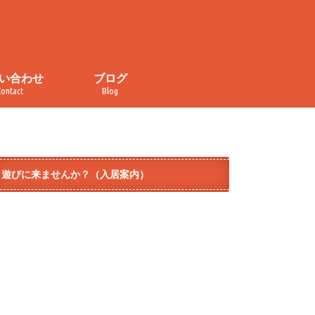
い合わせ
ブログ
Contact
Blog
い合わせ
・取材申し込み
イバシーポリシー
規約
ぐるぐる食堂
おかしの家
カレンダー
チラ見せ！コトナライフ
オープンデー
イベント
メディア掲載
ダイヤ街商店街
テラコヤ
モノづくり
遊びに来ませんか？（入居案内）