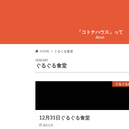
「コトナハウス」って
About
コトナハウスってこんなとこ
コトナハウス物件情報
周辺情報
HOME
ぐるぐる食堂
CATEGORY
ぐるぐる食堂
ぐるぐる
12月31日ぐるぐる食堂
2023.12.25