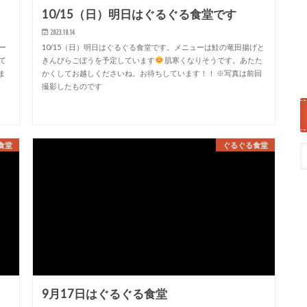
10/15（日）明日はぐるぐる食堂です
2023.10.14
ー
10/15（日）明日はぐるぐる食堂です。メニューは鮭の竜田揚げと
て
きんぴらごぼうを予定しています
肌寒くなりそうです。あたた
ま
かくしてお越しくださいね。お待ちしています！！ ※写真は前回
撮影したものです
食堂
ぐるぐる食堂
9月17日はぐるぐる食堂