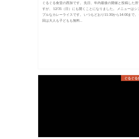
ぐるぐる食堂の西加です。 先日、年内最後の開催と投稿した所
すが、 12/31（日）にも開くことになりました。 メニューはシ
プルなカレーライスです。 いつもどおり11:30から14:00まで。
回は大人も子どもも無料…
ぐるぐる