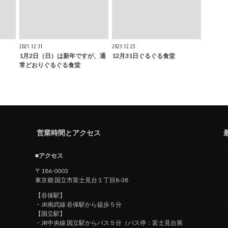
2021.12.31
2023.12.25
1月2日（日）は新年ですが、通
12月31日ぐるぐる食堂
常どおりぐるぐる食堂
営業時間とアクセス
■アクセス
〒186-0003
東京都 国立市富士見台１丁目8-38
【谷保駅】
・JR南武線 谷保駅から徒歩５分
【国立駅】
・JR中央線 国立駅からバス５分（バス停：富士見台第