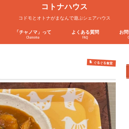
コトナハウス
コドモとオトナがまなんで遊ぶシェアハウス
「チャノマ」って
よくある質問
お問
Chanoma
FAQ
ろ
チャノマってこんなところ
チャノマを一緒に使ってみません
チャノマ利用案内
これまでの活動
お問
見学
プラ
利用
か？
ぐるぐる食堂