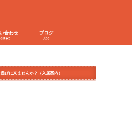
い合わせ
ブログ
Contact
Blog
い合わせ
・取材申し込み
イバシーポリシー
規約
ぐるぐる食堂
おかしの家
カレンダー
チラ見せ！コトナライフ
オープンデー
イベント
メディア掲載
ダイヤ街商店街
テラコヤ
モノづくり
遊びに来ませんか？（入居案内）