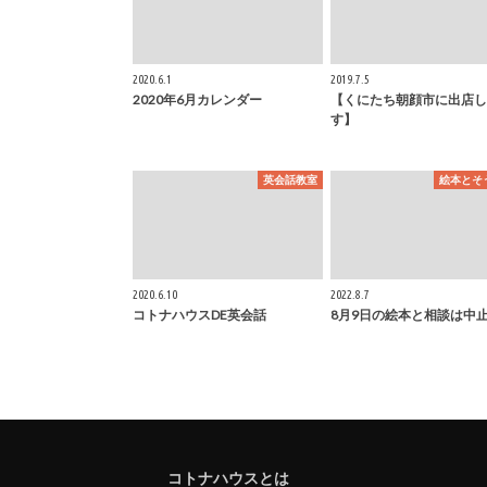
2020.6.1
2019.7.5
2020年6月カレンダー
【くにたち朝顔市に出店し
す】
英会話教室
絵本とそ
2020.6.10
2022.8.7
コトナハウスDE英会話
8月9日の絵本と相談は中
コトナハウスとは