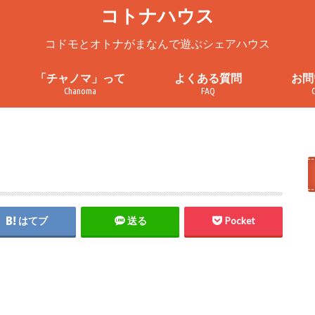
コトナハウス
コドモとオトナがまなんで遊ぶシェアハウス
「チャノマ」って
よくある質問
お問
Chanoma
FAQ
ろ
チャノマってこんなところ
チャノマを一緒に使ってみません
チャノマ利用案内
これまでの活動
お問
見学
プラ
利用
か？
はてブ
送る
Pocket