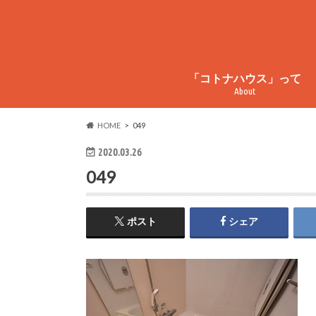
「コトナハウス」って
About
コトナハウスってこんなとこ
コトナハウス物件情報
周辺情報
HOME
049
2020.03.26
049
ポスト
シェア