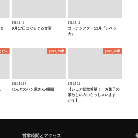
2023.9.16
2025.11.2
ま
9月17日はぐるぐる食堂
コトナシアター11月『レベッ
カ』
うだん
おかしの家
おかしの家
2025.10.29
2016.10.31
止
ねんどのパン屋さん4回目
【シェア拡散希望！：お菓子の
家欲しい方いらっしゃいます
か？】
営業時間とアクセス