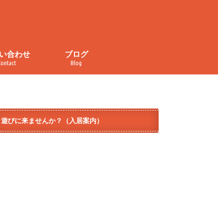
い合わせ
ブログ
Contact
Blog
い合わせ
・取材申し込み
イバシーポリシー
規約
ぐるぐる食堂
おかしの家
カレンダー
チラ見せ！コトナライフ
オープンデー
イベント
メディア掲載
ダイヤ街商店街
テラコヤ
モノづくり
遊びに来ませんか？（入居案内）