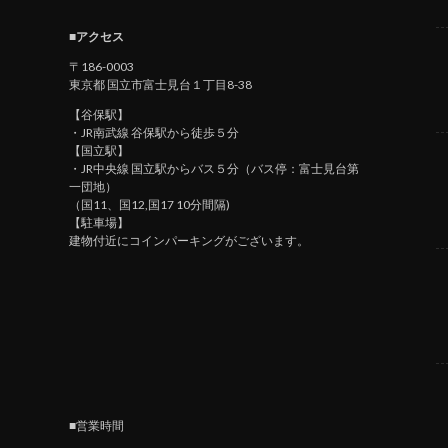
■アクセス
〒186-0003
東京都 国立市富士見台１丁目8-38
【谷保駅】
・JR南武線 谷保駅から徒歩５分
【国立駅】
・JR中央線 国立駅からバス５分（バス停：富士見台第
一団地）
（国11、国12,国17 10分間隔)
【駐車場】
建物付近にコインパーキングがございます。
■営業時間