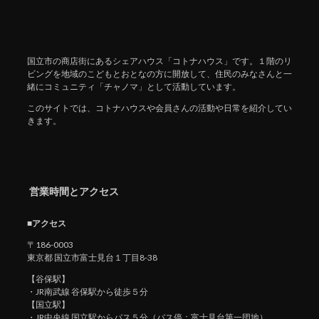
国立市の商店街にあるシェアハウス「コトナハウス」です。１階のリ
ビングを地域のこどもとおとなの方に開放して、住民のみなさんと一
緒にコミュニティ「チャノマ」として活動しています。
このサイトでは、コトナハウスや会員さんの活動や日常を紹介してい
きます。
営業時間とアクセス
■アクセス
〒186-0003
東京都 国立市富士見台１丁目8-38
【谷保駅】
・JR南武線 谷保駅から徒歩５分
【国立駅】
・JR中央線 国立駅からバス５分（バス停：富士見台第一団地）