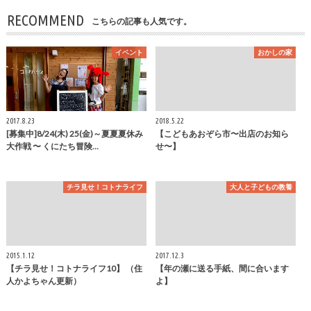
RECOMMEND
こちらの記事も人気です。
イベント
おかしの家
2017.8.23
2018.5.22
[募集中]8/24(木) 25(金)～夏夏夏休み
【こどもあおぞら市〜出店のお知ら
大作戦 〜 くにたち冒険…
せ〜】
チラ見せ！コトナライフ
大人と子どもの教養
2015.1.12
2017.12.3
【チラ見せ！コトナライフ10】 （住
【年の瀬に送る手紙、間に合います
人かよちゃん更新）
よ】