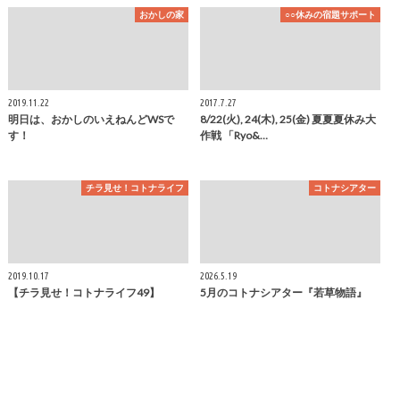
おかしの家
○○休みの宿題サポート
2019.11.22
2017.7.27
明日は、おかしのいえねんどWSで
8/22(火), 24(木), 25(金) 夏夏夏休み大
す！
作戦 「Ryo&…
チラ見せ！コトナライフ
コトナシアター
2019.10.17
2026.5.19
【チラ見せ！コトナライフ49】
5月のコトナシアター『若草物語』