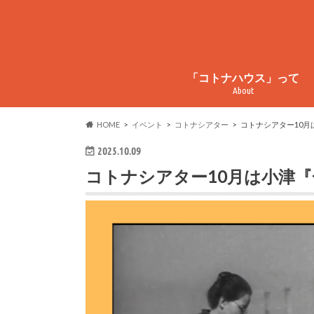
「コトナハウス」って
About
コトナハウスってこんなとこ
コトナハウス物件情報
周辺情報
HOME
イベント
コトナシアター
コトナシアター10月
2025.10.09
コトナシアター10月は小津