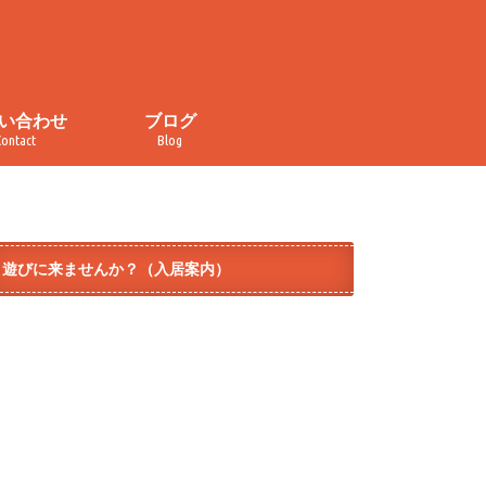
い合わせ
ブログ
Contact
Blog
い合わせ
・取材申し込み
イバシーポリシー
規約
ぐるぐる食堂
おかしの家
カレンダー
チラ見せ！コトナライフ
オープンデー
イベント
メディア掲載
ダイヤ街商店街
テラコヤ
モノづくり
遊びに来ませんか？（入居案内）