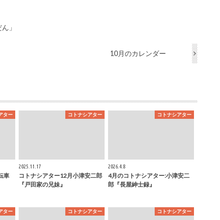
だん」
10月のカレンダー
アター
コトナシアター
コトナシアター
2025.11.17
2026.4.8
転車
コトナシアター12月小津安二郎
4月のコトナシアター:小津安二
『戸田家の兄妹』
郎『長屋紳士録』
アター
コトナシアター
コトナシアター