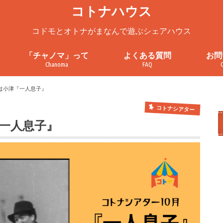
コトナハウス
コドモとオトナがまなんで遊ぶシェアハウス
「チャノマ」って
よくある質問
お問
Chanoma
FAQ
ろ
チャノマってこんなところ
チャノマを一緒に使ってみません
チャノマ利用案内
これまでの活動
お問
見学
プラ
利用
は小津『一人息子』
か？
コトナシアター
『一人息子』