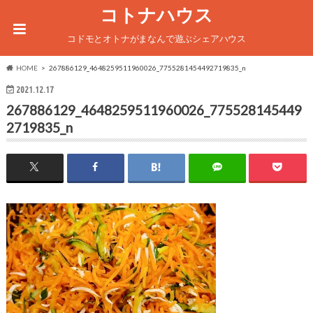
コトナハウス
コドモとオトナがまなんで遊ぶシェアハウス
HOME
267886129_4648259511960026_7755281454492719835_n
2021.12.17
267886129_4648259511960026_775528145449
2719835_n