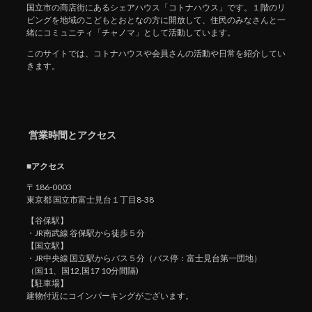
国立市の商店街にあるシェアハウス「コトナハウス」です。１階のリ
ビングを地域のこどもとおとなの方に開放して、住民のみなさんと一
緒にコミュニティ「チャノマ」として活動しています。
このサイトでは、コトナハウスや会員さんの活動や日常を紹介してい
きます。
営業時間とアクセス
■アクセス
〒186-0003
東京都 国立市富士見台１丁目8-38
【谷保駅】
・JR南武線 谷保駅から徒歩５分
【国立駅】
・JR中央線 国立駅からバス５分（バス停：富士見台第一団地）
（国11、国12,国17 10分間隔)
【駐車場】
建物付近にコインパーキングがございます。