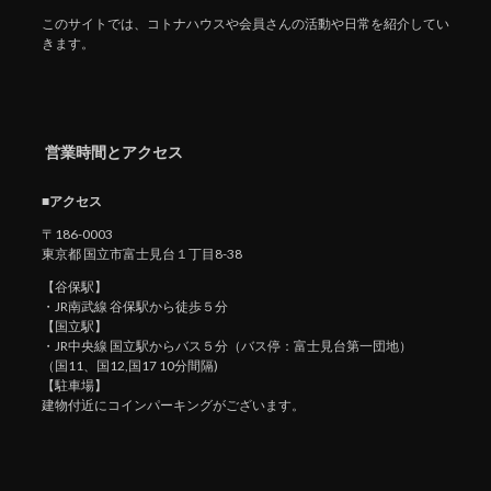
このサイトでは、コトナハウスや会員さんの活動や日常を紹介してい
きます。
営業時間とアクセス
■アクセス
〒186-0003
東京都 国立市富士見台１丁目8-38
【谷保駅】
・JR南武線 谷保駅から徒歩５分
【国立駅】
・JR中央線 国立駅からバス５分（バス停：富士見台第一団地）
（国11、国12,国17 10分間隔)
【駐車場】
建物付近にコインパーキングがございます。