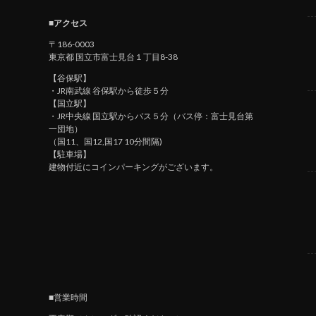
■アクセス
〒186-0003
東京都 国立市富士見台１丁目8-38
【谷保駅】
・JR南武線 谷保駅から徒歩５分
【国立駅】
・JR中央線 国立駅からバス５分（バス停：富士見台第
一団地）
（国11、国12,国17 10分間隔)
【駐車場】
建物付近にコインパーキングがございます。
■営業時間