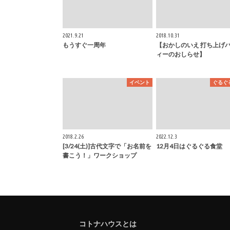
2021.9.21
2018.10.31
もうすぐ一周年
【おかしのいえ 打ち上げ
ィーのおしらせ】
イベント
ぐるぐ
2018.2.26
2022.12.3
[3/24(土)]古代文字で「お名前を
12月4日はぐるぐる食堂
書こう！」ワークショップ
コトナハウスとは