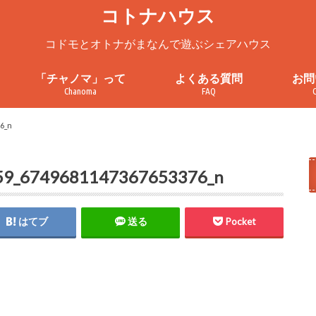
コトナハウス
コドモとオトナがまなんで遊ぶシェアハウス
「チャノマ」って
よくある質問
お問
Chanoma
FAQ
ろ
チャノマってこんなところ
チャノマを一緒に使ってみません
チャノマ利用案内
これまでの活動
お問
見学
プラ
利用
6_n
か？
59_6749681147367653376_n
はてブ
送る
Pocket