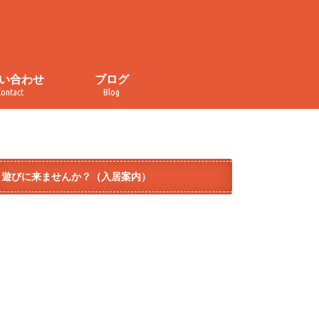
い合わせ
ブログ
Contact
Blog
い合わせ
・取材申し込み
イバシーポリシー
規約
ぐるぐる食堂
おかしの家
カレンダー
チラ見せ！コトナライフ
オープンデー
イベント
メディア掲載
ダイヤ街商店街
テラコヤ
モノづくり
遊びに来ませんか？（入居案内）