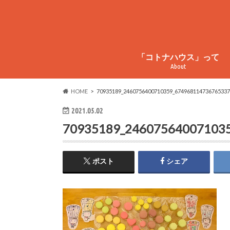
「コトナハウス」って
About
コトナハウスってこんなとこ
コトナハウス物件情報
周辺情報
HOME
70935189_2460756400710359_674968114736765337
2021.05.02
70935189_24607564007103
ポスト
シェア