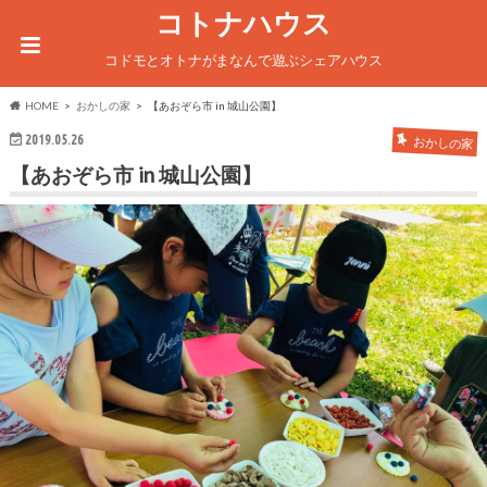
コトナハウス
コドモとオトナがまなんで遊ぶシェアハウス
HOME
おかしの家
【あおぞら市 in 城山公園】
2019.05.26
おかしの家
【あおぞら市 in 城山公園】