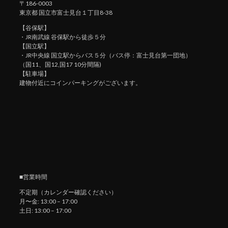
〒186-0003
東京都 国立市富士見台１丁目8-38
【谷保駅】
・JR南武線 谷保駅から徒歩５分
【国立駅】
・JR中央線 国立駅からバス５分（バス停：富士見台第一団地）
（国11、国12,国17 10分間隔)
【駐車場】
建物付近にコインパーキングがございます。
■営業時間
不定期（カレンダー確認ください）
月〜金: 13:00 – 17:00
土日: 13:00 – 17:00