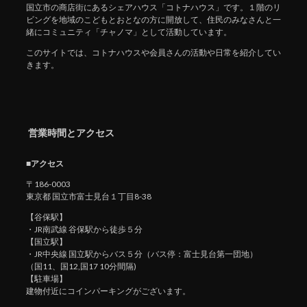
国立市の商店街にあるシェアハウス「コトナハウス」です。１階のリ
ビングを地域のこどもとおとなの方に開放して、住民のみなさんと一
緒にコミュニティ「チャノマ」として活動しています。
このサイトでは、コトナハウスや会員さんの活動や日常を紹介してい
きます。
営業時間とアクセス
■アクセス
〒186-0003
東京都 国立市富士見台１丁目8-38
【谷保駅】
・JR南武線 谷保駅から徒歩５分
【国立駅】
・JR中央線 国立駅からバス５分（バス停：富士見台第一団地）
（国11、国12,国17 10分間隔)
【駐車場】
建物付近にコインパーキングがございます。