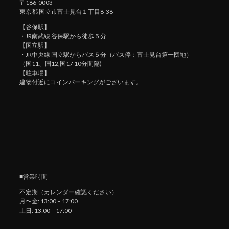
〒186-0003
東京都 国立市富士見台１丁目8-38
【谷保駅】
・JR南武線 谷保駅から徒歩５分
【国立駅】
・JR中央線 国立駅からバス５分（バス停：富士見台第一団地）
（国11、国12,国17 10分間隔)
【駐車場】
建物付近にコインパーキングがございます。
■営業時間
不定期（カレンダー確認ください）
月〜金: 13:00 – 17:00
土日: 13:00 – 17:00