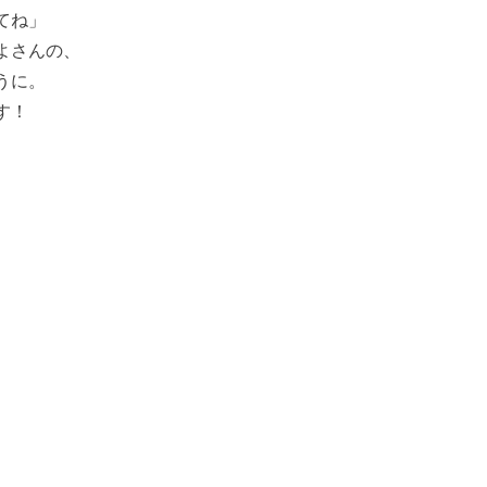
てね」
よさんの、
うに。
す！