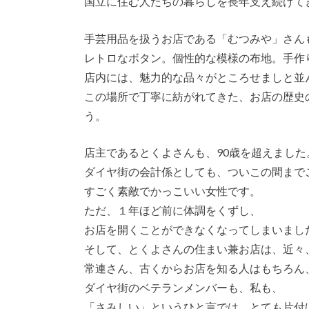
国立に住む人たちの暮らしを長年支え続けて
手芸用品を扱うお店である「むつみや」さん
レトロなボタン。個性的な模様の布地。手作
店内には、魅力的な品々がところせましと並
この場所で丁寧に紡がれてきた、お店の歴史
う。
店主であるとくよさんも、90歳を超えました
ダイヤ街の会計係としても、ついこの間まで
すごく素敵でかっこいい女性です。
ただ、１年ほど前に体調をくずし、
お店を開くことができなくなってしまいまし
そして、とくよさんの住まい兼お店は、近々
常連さん、古くからお店を知る人はもちろん
ダイヤ街のベテランメンバーも、私も、
「さみしい」というひと言では、とても片付