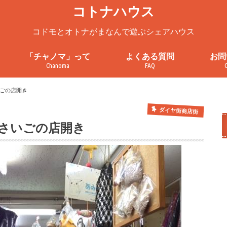
コトナハウス
コドモとオトナがまなんで遊ぶシェアハウス
「チャノマ」って
よくある質問
お問
Chanoma
FAQ
ろ
チャノマってこんなところ
チャノマを一緒に使ってみません
チャノマ利用案内
これまでの活動
お問
見学
プラ
利用
ごの店開き
か？
ダイヤ街商店街
さいごの店開き