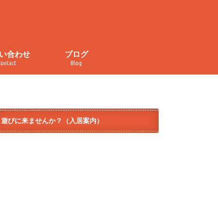
い合わせ
ブログ
Contact
Blog
い合わせ
・取材申し込み
イバシーポリシー
規約
ぐるぐる食堂
おかしの家
カレンダー
チラ見せ！コトナライフ
オープンデー
イベント
メディア掲載
ダイヤ街商店街
テラコヤ
モノづくり
遊びに来ませんか？（入居案内）