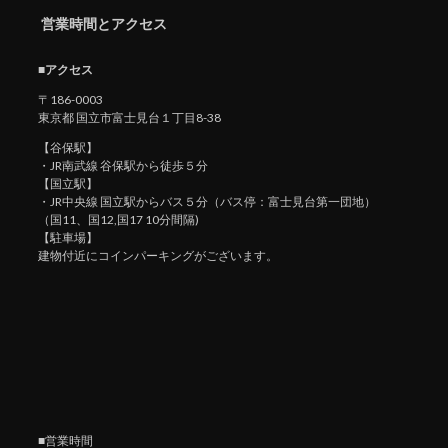
営業時間とアクセス
■アクセス
〒186-0003
東京都 国立市富士見台１丁目8-38
【谷保駅】
・JR南武線 谷保駅から徒歩５分
【国立駅】
・JR中央線 国立駅からバス５分（バス停：富士見台第一団地）
（国11、国12,国17 10分間隔)
【駐車場】
建物付近にコインパーキングがございます。
■営業時間