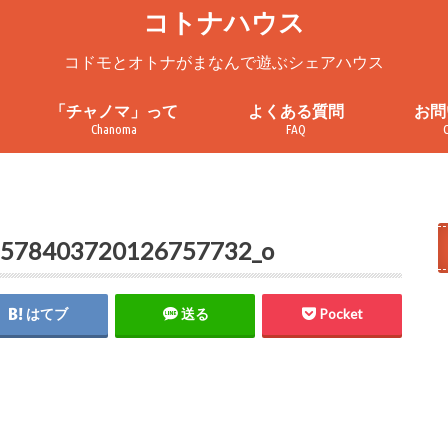
コトナハウス
コドモとオトナがまなんで遊ぶシェアハウス
「チャノマ」って
よくある質問
お問
Chanoma
FAQ
ろ
チャノマってこんなところ
チャノマを一緒に使ってみません
チャノマ利用案内
これまでの活動
お問
見学
プラ
利用
か？
1578403720126757732_o
はてブ
送る
Pocket