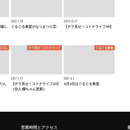
2022.7.30
2019.10.17
開催し
ぐるぐる食堂のなつまつり②
【チラ見せ！コトナライフ49】
うだん
チラ見せ！コトナライフ
ぐるぐる食堂
2017.1.15
2021.6.5
だん
【チラ見せ！コトナライフ20】
6月6日はぐるぐる食堂
（住人 棚ちゃん更新）
営業時間とアクセス