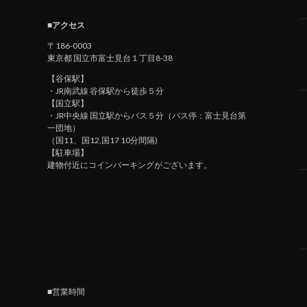
■アクセス
〒186-0003
東京都 国立市富士見台１丁目8-38
【谷保駅】
・JR南武線 谷保駅から徒歩５分
【国立駅】
・JR中央線 国立駅からバス５分（バス停：富士見台第
一団地）
（国11、国12,国17 10分間隔)
【駐車場】
建物付近にコインパーキングがございます。
■営業時間