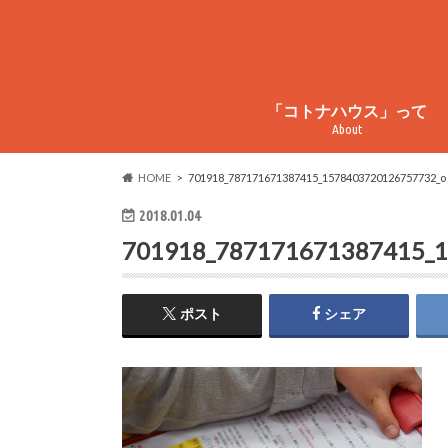
「コトナハウス」って
About
コトナハウスってこんなとこ
コトナハウス物件情報
周辺情報
HOME
701918_787171671387415_1578403720126757732_o
2018.01.04
701918_787171671387415_
ポスト
シェア