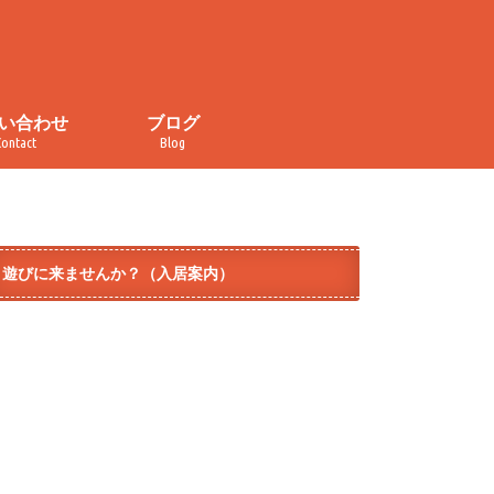
い合わせ
ブログ
Contact
Blog
い合わせ
・取材申し込み
イバシーポリシー
規約
ぐるぐる食堂
おかしの家
カレンダー
チラ見せ！コトナライフ
オープンデー
イベント
メディア掲載
ダイヤ街商店街
テラコヤ
モノづくり
遊びに来ませんか？（入居案内）