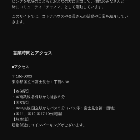
ビングを地域のこどもとおとなの方に開放して、住民のみなさんと一
緒にコミュニティ「チャノマ」として活動しています。
このサイトでは、コトナハウスや会員さんの活動や日常を紹介してい
きます。
営業時間とアクセス
■アクセス
〒186-0003
東京都 国立市富士見台１丁目8-38
【谷保駅】
・JR南武線 谷保駅から徒歩５分
【国立駅】
・JR中央線 国立駅からバス５分（バス停：富士見台第一団地）
（国11、国12,国17 10分間隔)
【駐車場】
建物付近にコインパーキングがございます。