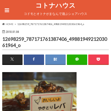
コトナハウス
コドモとオトナがまなんで遊ぶシェアハウス
HOME
12698259_787171761387406_4988194921203061964_o
2018.01.04
12698259_787171761387406_49881949212030
61964_o