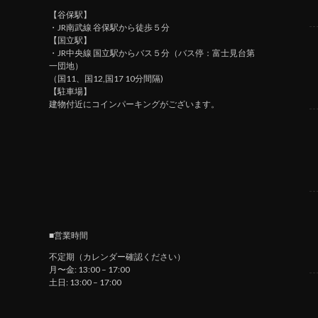
【谷保駅】
・JR南武線 谷保駅から徒歩５分
【国立駅】
・JR中央線 国立駅からバス５分（バス停：富士見台第
一団地）
（国11、国12,国17 10分間隔)
【駐車場】
建物付近にコインパーキングがございます。
■営業時間
不定期（カレンダー確認ください）
月〜金: 13:00 – 17:00
土日: 13:00 – 17:00