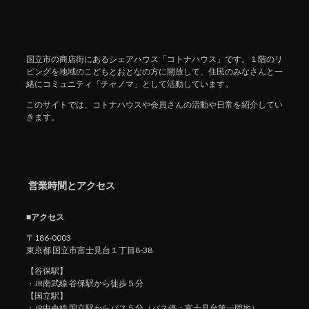
国立市の商店街にあるシェアハウス「コトナハウス」です。１階のリ
ビングを地域のこどもとおとなの方に開放して、住民のみなさんと一
緒にコミュニティ「チャノマ」として活動しています。
このサイトでは、コトナハウスや会員さんの活動や日常を紹介してい
きます。
営業時間とアクセス
■アクセス
〒186-0003
東京都 国立市富士見台１丁目8-38
【谷保駅】
・JR南武線 谷保駅から徒歩５分
【国立駅】
・JR中央線 国立駅からバス５分（バス停：富士見台第一団地）