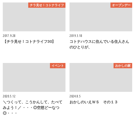
チラ見せ！コトナライフ
オープンデー
2017.9.28
2019.3.18
【チラ見せ！コトナライフ30】
コトナハウスに住んでいる住人さん
のひとりが、
イベント
おかしの家
2020.5.12
2024.8.5
＼つくって、こうかんして、たべて
おかしのいえＷＳ その１３
みよう！／ ・・・◎空想どーなつ
◎・・・