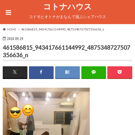
コトナハウス
コドモとオトナがまなんで遊ぶシェアハウス
HOME
461586815_943417661144992_4875348727507356636_n
2024.09.29
461586815_943417661144992_4875348727507
356636_n