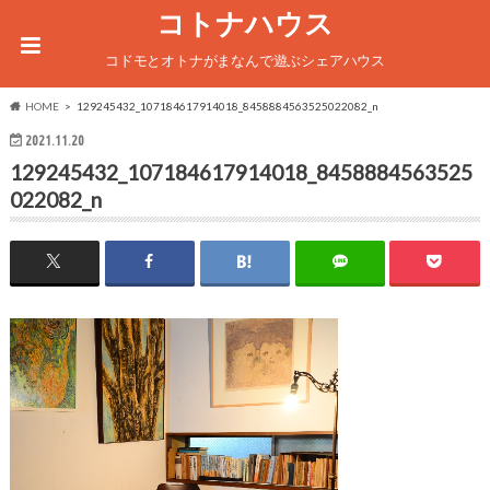
コトナハウス
コドモとオトナがまなんで遊ぶシェアハウス
HOME
129245432_107184617914018_8458884563525022082_n
2021.11.20
129245432_107184617914018_8458884563525
022082_n