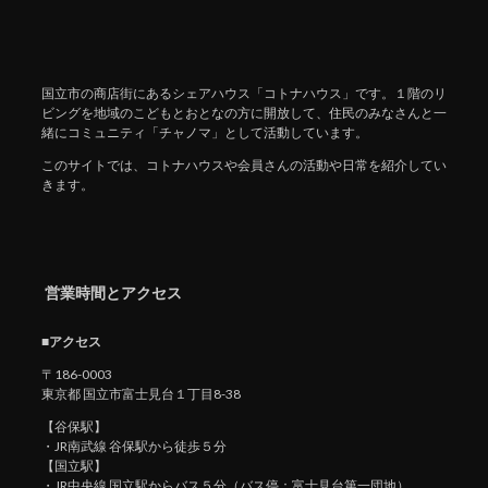
国立市の商店街にあるシェアハウス「コトナハウス」です。１階のリ
ビングを地域のこどもとおとなの方に開放して、住民のみなさんと一
緒にコミュニティ「チャノマ」として活動しています。
このサイトでは、コトナハウスや会員さんの活動や日常を紹介してい
きます。
営業時間とアクセス
■アクセス
〒186-0003
東京都 国立市富士見台１丁目8-38
【谷保駅】
・JR南武線 谷保駅から徒歩５分
【国立駅】
・JR中央線 国立駅からバス５分（バス停：富士見台第一団地）