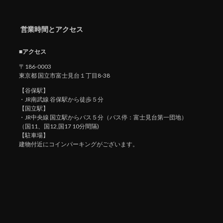
営業時間とアクセス
■アクセス
〒186-0003
東京都 国立市富士見台１丁目8-38
【谷保駅】
・JR南武線 谷保駅から徒歩５分
【国立駅】
・JR中央線 国立駅からバス５分（バス停：富士見台第一団地）
（国11、国12,国17 10分間隔)
【駐車場】
建物付近にコインパーキングがございます。