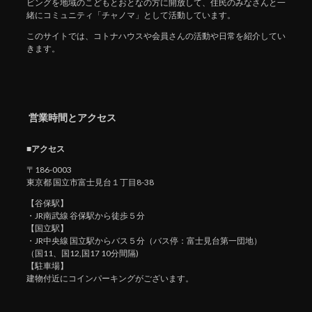
ビングを地域のこどもとおとなの方に開放して、住民のみなさんと一
緒にコミュニティ「チャノマ」として活動しています。
このサイトでは、コトナハウスや会員さんの活動や日常を紹介してい
きます。
営業時間とアクセス
■アクセス
〒186-0003
東京都 国立市富士見台１丁目8-38
【谷保駅】
・JR南武線 谷保駅から徒歩５分
【国立駅】
・JR中央線 国立駅からバス５分（バス停：富士見台第一団地）
（国11、国12,国17 10分間隔)
【駐車場】
建物付近にコインパーキングがございます。