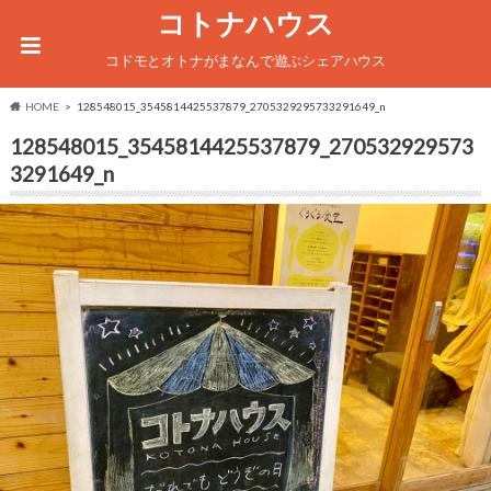
コトナハウス
コドモとオトナがまなんで遊ぶシェアハウス
HOME
128548015_3545814425537879_2705329295733291649_n
128548015_3545814425537879_270532929573
3291649_n