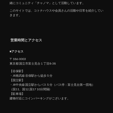
緒にコミュニティ「チャノマ」として活動しています。
このサイトでは、コトナハウスや会員さんの活動や日常を紹介してい
きます。
営業時間とアクセス
■アクセス
〒186-0003
東京都 国立市富士見台１丁目8-38
【谷保駅】
・JR南武線 谷保駅から徒歩５分
【国立駅】
・JR中央線 国立駅からバス５分（バス停：富士見台第一団地）
（国11、国12,国17 10分間隔)
【駐車場】
建物付近にコインパーキングがございます。