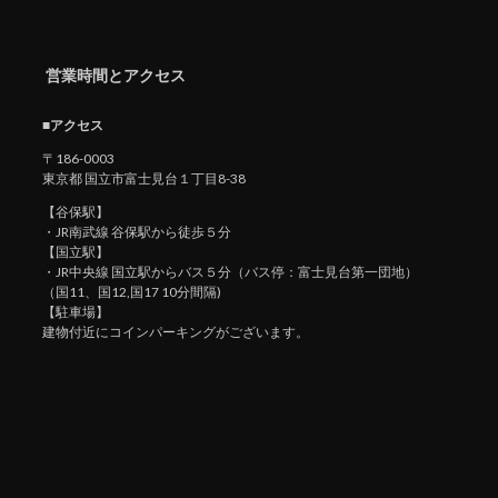
営業時間とアクセス
■アクセス
〒186-0003
東京都 国立市富士見台１丁目8-38
【谷保駅】
・JR南武線 谷保駅から徒歩５分
【国立駅】
・JR中央線 国立駅からバス５分（バス停：富士見台第一団地）
（国11、国12,国17 10分間隔)
【駐車場】
建物付近にコインパーキングがございます。