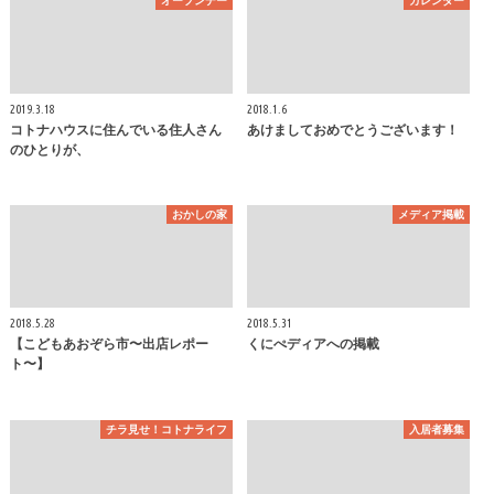
オープンデー
カレンダー
2019.3.18
2018.1.6
コトナハウスに住んでいる住人さん
あけましておめでとうございます！
のひとりが、
おかしの家
メディア掲載
2018.5.28
2018.5.31
【こどもあおぞら市〜出店レポー
くにぺディアへの掲載
ト〜】
チラ見せ！コトナライフ
入居者募集