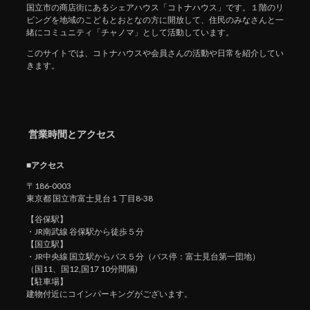
国立市の商店街にあるシェアハウス「コトナハウス」です。１階のリ
ビングを地域のこどもとおとなの方に開放して、住民のみなさんと一
緒にコミュニティ「チャノマ」として活動しています。
このサイトでは、コトナハウスや会員さんの活動や日常を紹介してい
きます。
営業時間とアクセス
■アクセス
〒186-0003
東京都 国立市富士見台１丁目8-38
【谷保駅】
・JR南武線 谷保駅から徒歩５分
【国立駅】
・JR中央線 国立駅からバス５分（バス停：富士見台第一団地）
（国11、国12,国17 10分間隔)
【駐車場】
建物付近にコインパーキングがございます。