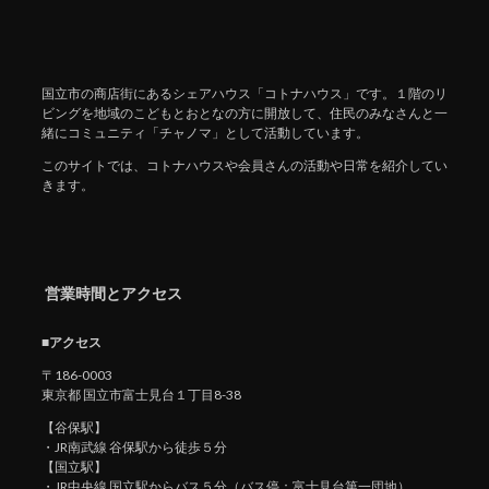
国立市の商店街にあるシェアハウス「コトナハウス」です。１階のリ
ビングを地域のこどもとおとなの方に開放して、住民のみなさんと一
緒にコミュニティ「チャノマ」として活動しています。
このサイトでは、コトナハウスや会員さんの活動や日常を紹介してい
きます。
営業時間とアクセス
■アクセス
〒186-0003
東京都 国立市富士見台１丁目8-38
【谷保駅】
・JR南武線 谷保駅から徒歩５分
【国立駅】
・JR中央線 国立駅からバス５分（バス停：富士見台第一団地）