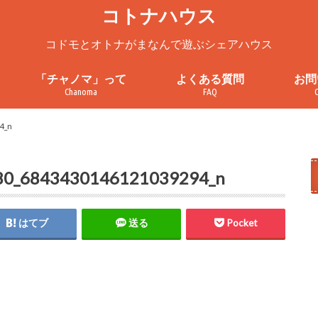
コトナハウス
コドモとオトナがまなんで遊ぶシェアハウス
「チャノマ」って
よくある質問
お問
Chanoma
FAQ
ろ
チャノマってこんなところ
チャノマを一緒に使ってみません
チャノマ利用案内
これまでの活動
お問
見学
プラ
利用
4_n
か？
80_6843430146121039294_n
はてブ
送る
Pocket