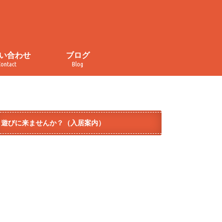
い合わせ
ブログ
Contact
Blog
い合わせ
・取材申し込み
イバシーポリシー
規約
ぐるぐる食堂
おかしの家
カレンダー
チラ見せ！コトナライフ
オープンデー
イベント
メディア掲載
ダイヤ街商店街
テラコヤ
モノづくり
遊びに来ませんか？（入居案内）