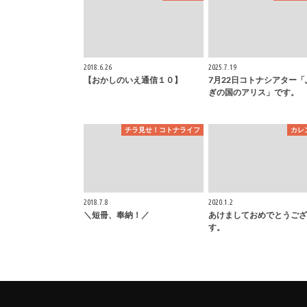
2018.6.26
2025.7.19
【おかしのいえ通信１０】
7月22日コトナシアター「
ぎの国のアリス」です。
チラ見せ！コトナライフ
カレ
2018.7.8
2020.1.2
＼短冊、奉納！／
あけましておめでとうござ
す。