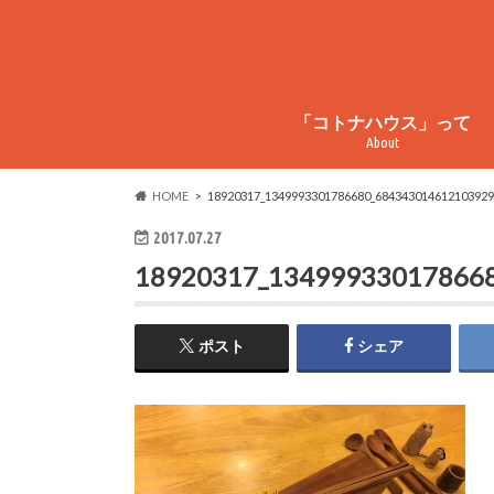
「コトナハウス」って
About
コトナハウスってこんなとこ
コトナハウス物件情報
周辺情報
HOME
18920317_1349993301786680_684343014612103929
2017.07.27
18920317_13499933017866
ポスト
シェア